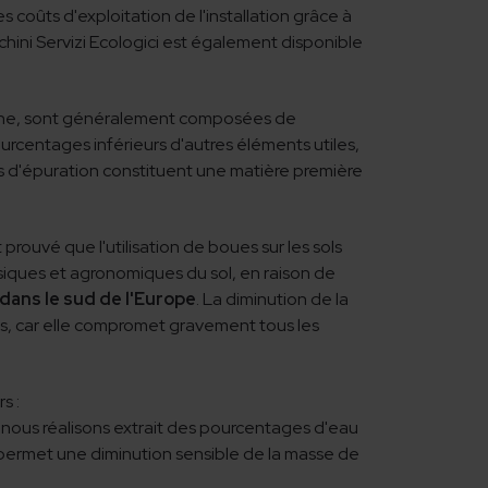
 coûts d'exploitation de l'installation grâce à
nchini Servizi Ecologici est également disponible
èche, sont généralement composées de
centages inférieurs d'autres éléments utiles,
ues d'épuration constituent une matière première
t prouvé que l'utilisation de boues sur les sols
iques et agronomiques du sol, en raison de
 dans le sud de l'Europe
. La diminution de la
es, car elle compromet gravement tous les
s :
 nous réalisons extrait des pourcentages d'eau
a permet une diminution sensible de la masse de