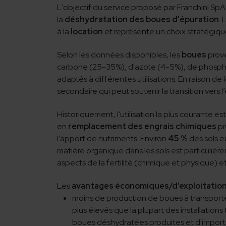
L'objectif du service proposé par Franchini SpA 
la
déshydratation des boues d'épuration
. 
à la
location
et représente un choix stratégiqu
Selon les données disponibles, les
boues
prove
carbone (25-35%), d'azote (4-5%), de phosphor
adaptés à différentes utilisations. En raison d
secondaire qui peut soutenir la transition vers l
Historiquement, l'utilisation la plus courante est 
en
remplacement des engrais chimiques
pr
l'apport de nutriments. Environ
45 %
des sols e
matière organique dans les sols est particuli
aspects de la fertilité (chimique et physique) et
Les
avantages économiques/d’exploitatio
moins de production de boues à transporte
plus élevés que la plupart des installation
boues déshydratées produites et d'importan