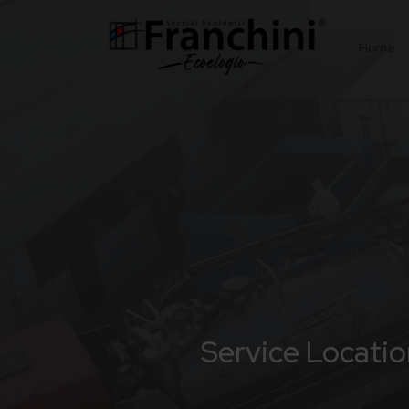
Home
Service Locatio
Service Locatio