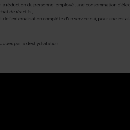
e la réduction du personnel employé ; une consommation d'électri
chat de réactifs ;
 de l'externalisation complète d'un service qui, pour une install
s boues par la déshydratation.