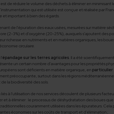
est de réduire le volume des déchets à éliminer en minimisant les
L'instrumentation qui est utilisée est conçue et réalisée par Fra
e et important à bien des égards.
nant de l'épuration des eaux usées, mesurées sur matière s
e (2-3%) et d'oxygène (20-25%), auxquels s'ajoutent des pour
e leur richesse en nutriments et en matières organiques, les bo
’économie circulaire.
l'
épandage sur les terres agricoles
. Il a été scientifiquemen
ésente un certain nombre d'avantages pour les propriétés phys
uropéens sont déficients en matière organique, en
particulier
èrement préoccupante, surtout dans les régions méditerranéenn
 de la biodiversité des sols.
n
liés à l'utilisation de nos services découlent de plusieurs facteur
r et à éliminer : le processus de déshydratation des boues que
s traditionnelles couramment utilisées dans les épurateurs. Cel
tes économies sur les coûts de transport et d'élimination ;