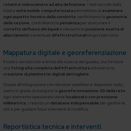
rotanti e videocamere ad alta definizione
. I dati raccolti dalla
nostra
unità mobile computerizzata
permettono di
esaminare
ogni aspetto tecnico della condotta
: verifichiamo la
geometria
della sezione
, controlliamo la
pendenza
per assicurare il
corretto deflusso dei liquidi
e rileviamo la
posizione esatta di
allacciamenti
o eventuali
difetti strutturali
lungo il percorso.
Mappatura digitale e georeferenziazione
Il nostro servizio non si limita alla ricerca del guasto, ma fornisce
una
fotografia completa dell'infrastruttura
attraverso la
creazione di planimetrie digitali dettagliate
.
Grazie all'integrazione con rilevatori satellitari e dispositivi radio,
siamo in grado di eseguire la
georeferenziazione 3D della rete
:
ogni elemento ispezionato viene
localizzato con precisione
millimetrica
, creando un
database indispensabile
per gestire le
reti e per guidare futuri interventi di modifica.
Reportistica tecnica e interventi