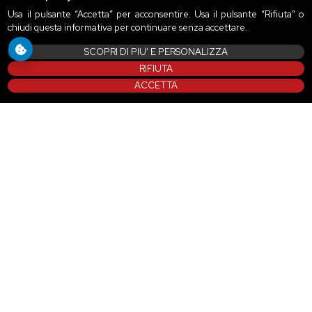
Usa il pulsante “Accetta” per acconsentire. Usa il pulsante “Rifiuta” o
chiudi questa informativa per continuare senza accettare.
SCOPRI DI PIU' E PERSONALIZZA
RIFIUTA
ACCETTA