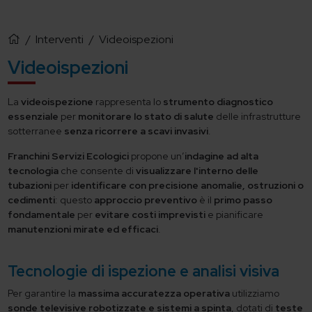
/
Interventi
/
Videoispezioni
Videoispezioni
La
videoispezione
rappresenta lo
strumento diagnostico
essenziale
per
monitorare lo stato di salute
delle infrastrutture
sotterranee
senza ricorrere a scavi invasivi
.
Franchini Servizi Ecologici
propone un’
indagine ad alta
tecnologia
che consente di
visualizzare l'interno delle
tubazioni
per
identificare con precisione anomalie, ostruzioni o
cedimenti
: questo
approccio preventivo
è il
primo passo
fondamentale
per
evitare costi imprevisti
e pianificare
manutenzioni mirate ed efficaci
.
Tecnologie di ispezione e analisi visiva
Per garantire la
massima accuratezza operativa
utilizziamo
sonde televisive robotizzate e sistemi a spinta
, dotati di
teste