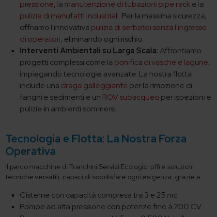
pressione
, la
manutenzione di tubazioni pipe rack
e la
pulizia di manufatti industriali
. Per la massima sicurezza,
offriamo l'innovativa
pulizia di serbatoi senza l'ingresso
di operatori
, eliminando ogni rischio.
Interventi Ambientali su Larga Scala:
Affrontiamo
progetti complessi come la
bonifica di vasche e lagune
,
impiegando tecnologie avanzate. La nostra flotta
include una
draga galleggiante
per la rimozione di
fanghi e sedimenti e un
ROV subacqueo
per ispezioni e
pulizie in ambienti sommersi.
Tecnologia e Flotta: La Nostra Forza
Operativa
Il parco macchine di Franchini Servizi Ecologici offre soluzioni
tecniche versatili, capaci di soddisfare ogni esigenza, grazie a:
Cisterne con capacità compresa tra 3 e 25 mc
Pompe ad alta pressione con potenze fino a 200 CV