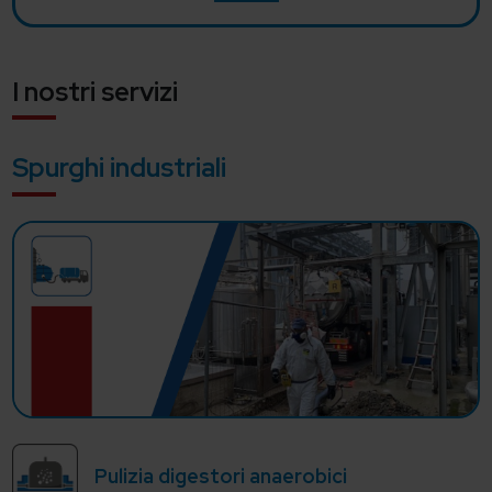
I nostri servizi
Spurghi industriali
Pulizia digestori anaerobici