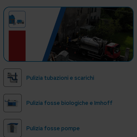
Pulizia tubazioni e scarichi
Pulizia fosse biologiche e Imhoff
Pulizia fosse pompe