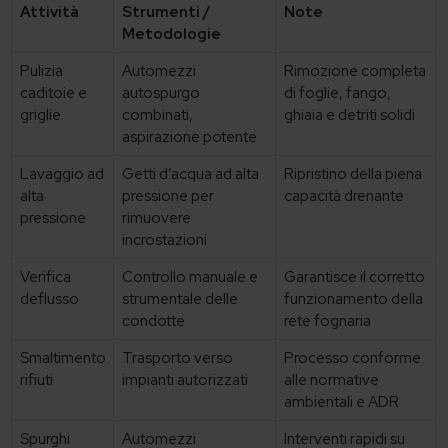
Attività
Strumenti /
Note
Metodologie
Pulizia
Automezzi
Rimozione completa
caditoie e
autospurgo
di foglie, fango,
griglie
combinati,
ghiaia e detriti solidi
aspirazione potente
Lavaggio ad
Getti d’acqua ad alta
Ripristino della piena
alta
pressione per
capacità drenante
pressione
rimuovere
incrostazioni
Verifica
Controllo manuale e
Garantisce il corretto
deflusso
strumentale delle
funzionamento della
condotte
rete fognaria
Smaltimento
Trasporto verso
Processo conforme
rifiuti
impianti autorizzati
alle normative
ambientali e ADR
Spurghi
Automezzi
Interventi rapidi su