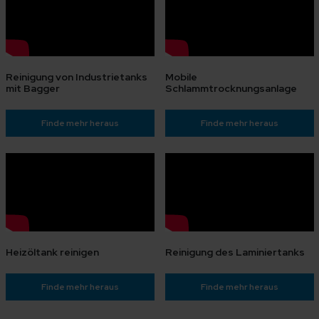
Reinigung von Industrietanks
Mobile
mit Bagger
Schlammtrocknungsanlage
Finde mehr heraus
Finde mehr heraus
Heizöltank reinigen
Reinigung des Laminiertanks
Finde mehr heraus
Finde mehr heraus