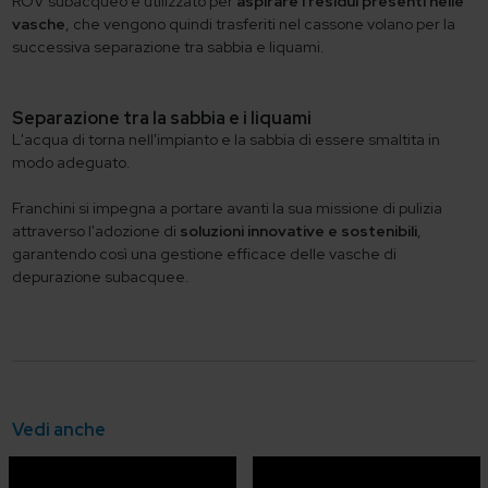
ROV subacqueo è utilizzato per
aspirare i residui presenti nelle
vasche
, che vengono quindi trasferiti nel cassone volano per la
successiva separazione tra sabbia e liquami.
Separazione tra la sabbia e i liquami
L'acqua di torna nell'impianto e la sabbia di essere smaltita in
modo adeguato.
Franchini si impegna a portare avanti la sua missione di pulizia
attraverso l'adozione di
soluzioni innovative e sostenibili
,
garantendo così una gestione efficace delle vasche di
depurazione subacquee.
Vedi anche