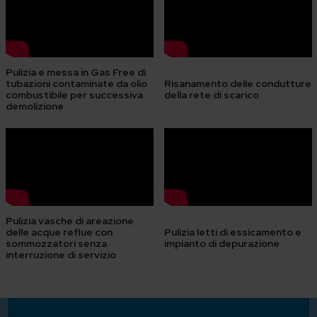
Pulizia e messa in Gas Free di
tubazioni contaminate da olio
Risanamento delle condutture
combustibile per successiva
della rete di scarico
demolizione
Pulizia vasche di areazione
delle acque reflue con
Pulizia letti di essicamento e
sommozzatori senza
impianto di depurazione
interruzione di servizio