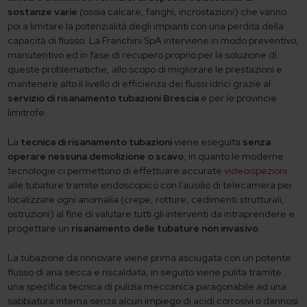
sostanze varie
(ossia calcare, fanghi, incrostazioni) che vanno
poi a limitare la potenzialità degli impianti con una perdita della
capacità di flusso. La Franchini SpA interviene in modo preventivo,
manutentivo ed in fase di recupero proprio per la soluzione di
queste problematiche, allo scopo di migliorare le prestazioni e
mantenere alto il livello di efficienza dei flussi idrici grazie al
servizio di risanamento tubazioni Brescia
e per le provincie
limitrofe.
La
tecnica di risanamento tubazioni
viene eseguita
senza
operare nessuna demolizione o scavo
, in quanto le moderne
tecnologie ci permettono di effettuare accurate
videoispezioni
alle tubature tramite endoscopico con l'ausilio di telecamera per
localizzare ogni anomalia (crepe, rotture, cedimenti strutturali,
ostruzioni) al fine di valutare tutti gli interventi da intraprendere e
progettare un
risanamento delle tubature non invasivo
.
La tubazione da rinnovare viene prima asciugata con un potente
flusso di aria secca e riscaldata, in seguito viene pulita tramite
una specifica tecnica di pulizia meccanica paragonabile ad una
sabbiatura interna senza alcun impiego di acidi corrosivi o dannosi