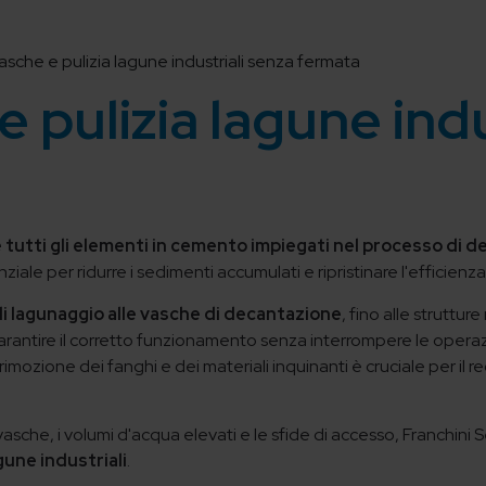
vasche e pulizia lagune industriali senza fermata
e pulizia lagune ind
 tutti gli
elementi in cemento impiegati nel processo di d
iale per ridurre i sedimenti accumulati e ripristinare l'efficienz
 di lagunaggio alle vasche di decantazione
, fino alle struttu
arantire il corretto funzionamento senza interrompere le operazi
 rimozione dei fanghi e dei materiali inquinanti è cruciale per il 
asche, i volumi d'acqua elevati e le sfide di accesso, Franchini S
agune industriali
.