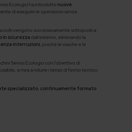
vizi Ecologici ha introdotto
nuove
ente di eseguire le operazioni senza
 raccolti vengono successivamente sottoposti a
o in sicurezza
dall’esterno, eliminando la
senza interruzioni
, poiché le vasche e le
chini Servizi Ecologici con l’obiettivo di
ssibile, si mira a ridurre i tempi di fermo tecnico
te specializzato
,
continuamente formato