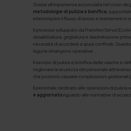
Grazie all'esperienza accumulata nel corso degl
metodologie di pulizia e bonifica
, supportat
interrompere il flusso di lavoro e mantenere in e
Il processo sviluppato da Franchini Servizi Ecolog
dissabbiatura, grigliatura e disidratazione prima 
necessità di accedere a spazi confinati. Ques
lagune rimangono operative.
Il servizio di pulizia e bonifica delle vasche e d
migliorare la sicurezza del personale attravers
che possono causare complicazioni gestionali per
Il personale dedicato alle operazioni di pulizia
e aggiornato
riguardo alle normative di sicurezz