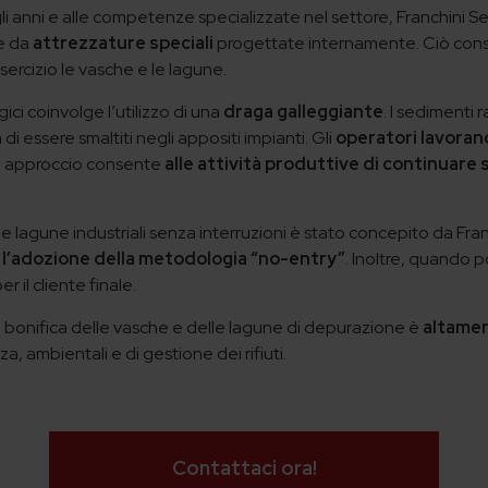
i anni e alle competenze specializzate nel settore, Franchini Ser
e da
attrezzature speciali
progettate internamente. Ciò cons
sercizio le vasche e le lagune.
ici coinvolge l’utilizzo di una
draga galleggiante
. I sedimenti
di essere smaltiti negli appositi impianti. Gli
operatori lavoran
to approccio consente
alle attività produttive di continuare 
elle lagune industriali senza interruzioni è stato concepito da Fran
o
l’adozione della metodologia “no-entry”
. Inoltre, quando po
 il cliente finale.
 e bonifica delle vasche e delle lagune di depurazione è
altamen
a, ambientali e di gestione dei rifiuti.
Contattaci ora!