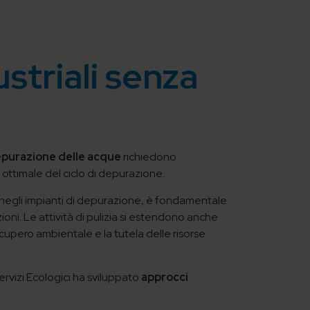
ustriali senza
epurazione delle acque
richiedono
a ottimale del ciclo di depurazione.
re negli impianti di depurazione, è fondamentale
oni. Le attività di pulizia si estendono anche
recupero ambientale e la tutela delle risorse
ervizi Ecologici ha sviluppato
approcci