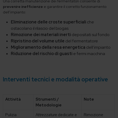
Una corretta manutenzione dei fermentatori consente di
prevenire inefficienze
e garantire il corretto funzionamento
dell’impianto:
Eliminazione delle croste superficiali
che
ostacolano il rilascio del biogas
Rimozione dei materiali inerti
depositati sul fondo
Ripristino del volume utile
del fermentatore
Miglioramento della resa energetica
dell’impianto
Riduzione del rischio di guasti
e fermi macchina
Interventi tecnici e modalità operative
Attività
Strumenti /
Note
Metodologie
Pulizia
Attrezzature dedicate e
Rimozione