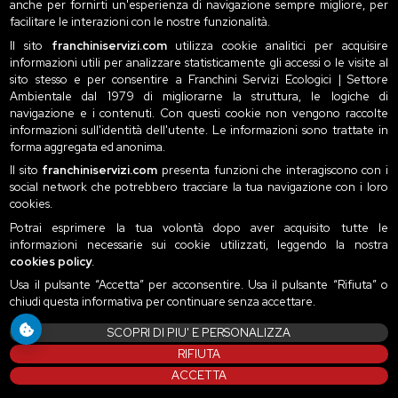
consumi energetici e limitare il rischio di guasti improvvisi che
anche per fornirti un'esperienza di navigazione sempre migliore, per
possono causare lunghi e costosi fermi impianto.
facilitare le interazioni con le nostre funzionalità.
Il sito
franchiniservizi.com
utilizza cookie analitici per acquisire
Leggi tutto
informazioni utili per analizzare statisticamente gli accessi o le visite al
sito stesso e per consentire a Franchini Servizi Ecologici | Settore
Ambientale dal 1979 di migliorarne la struttura, le logiche di
navigazione e i contenuti. Con questi cookie non vengono raccolte
informazioni sull'identità dell'utente. Le informazioni sono trattate in
forma aggregata ed anonima.
Il sito
franchiniservizi.com
presenta funzioni che interagiscono con i
social network che potrebbero tracciare la tua navigazione con i loro
Mezzi correlati
cookies.
Potrai esprimere la tua volontà dopo aver acquisito tutte le
informazioni necessarie sui cookie utilizzati, leggendo la nostra
cookies policy
.
Autocarri leggeri e vetture
Usa il pulsante “Accetta” per acconsentire. Usa il pulsante “Rifiuta” o
chiudi questa informativa per continuare senza accettare.
SCOPRI DI PIU' E PERSONALIZZA
Autocarri leggeri e vetture
RIFIUTA
ACCETTA