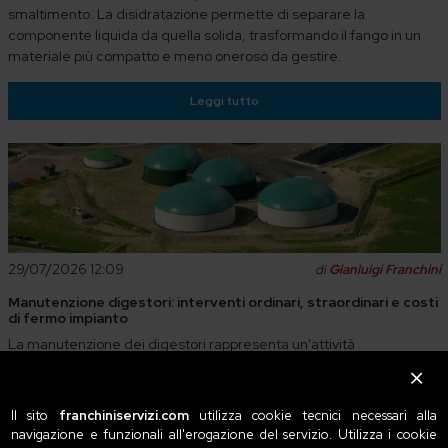
smaltimento. La disidratazione permette di separare la
componente liquida da quella solida, trasformando il fango in un
materiale più compatto e meno oneroso da gestire.
Leggi tutto
29/07/2026 12:09
di
Gianluigi Franchini
Manutenzione digestori: interventi ordinari, straordinari e costi
di fermo impianto
La manutenzione dei digestori rappresenta un'attività
fondamentale per garantire continuità operativa, sicurezza ed
efficienza negli impianti di trattamento reflui, biogas e processi
industriali. Un digestore che lavora in condizioni ottimali consente
Il sito
franchiniservizi.com
utilizza cookie tecnici necessari alla
infatti di mantenere elevate prestazioni di processo, ridurre i
navigazione e funzionali all'erogazione del servizio. Utilizza i cookie