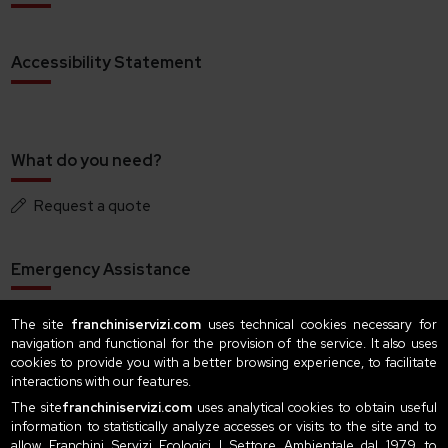
Accessibility Statement
What do you need?
Request a quote
Emergency Assistance
+39 035 42 89 800
The site
franchiniservizi.com
uses technical cookies necessary for
navigation and functional for the provision of the service. It also uses
cookies to provide you with a better browsing experience, to facilitate
interactions with our features.
Contacts Offices
The site
franchiniservizi.com
uses analytical cookies to obtain useful
information to statistically analyze accesses or visits to the site and to
Contacts Offices
allow Franchini Servizi Ecologici | Settore Ambientale dal 1979 to