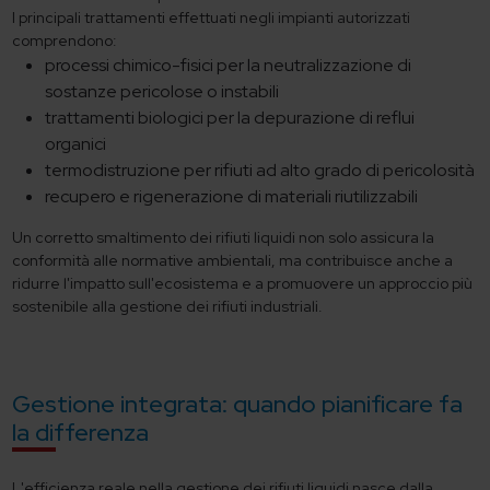
I principali trattamenti effettuati negli impianti autorizzati
comprendono:
processi chimico-fisici per la neutralizzazione di
sostanze pericolose o instabili
trattamenti biologici per la depurazione di reflui
organici
termodistruzione per rifiuti ad alto grado di pericolosità
recupero e rigenerazione di materiali riutilizzabili
Un corretto smaltimento dei rifiuti liquidi non solo assicura la
conformità alle normative ambientali, ma contribuisce anche a
ridurre l'impatto sull'ecosistema e a promuovere un approccio più
sostenibile alla gestione dei rifiuti industriali.
Gestione integrata: quando pianificare fa
la differenza
L'efficienza reale nella gestione dei rifiuti liquidi nasce dalla