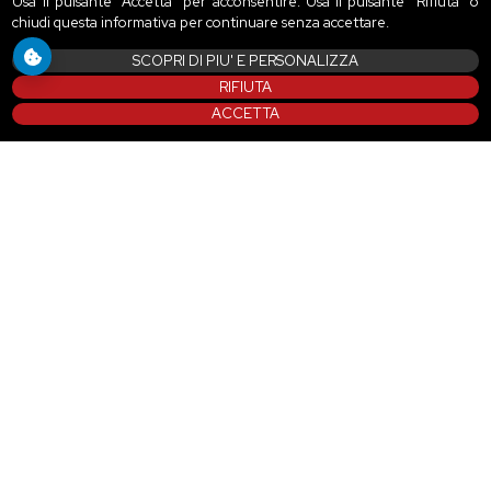
Usa il pulsante “Accetta” per acconsentire. Usa il pulsante “Rifiuta” o
chiudi questa informativa per continuare senza accettare.
SCOPRI DI PIU' E PERSONALIZZA
RIFIUTA
ACCETTA