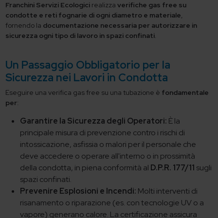
Franchini Servizi Ecologici
realizza
verifiche gas free su
condotte e reti fognarie di ogni diametro e materiale
,
fornendo la
documentazione necessaria per autorizzare in
sicurezza ogni tipo di lavoro in spazi confinati
.
Un Passaggio Obbligatorio per la
Sicurezza nei Lavori in Condotta
Eseguire una verifica gas free su una tubazione è
fondamentale
per
:
Garantire la Sicurezza degli Operatori:
È la
principale misura di prevenzione contro i rischi di
intossicazione, asfissia o malori per il personale che
deve accedere o operare all'interno o in prossimità
della condotta, in piena conformità al
D.P.R. 177/11
sugli
spazi confinati.
Prevenire Esplosioni e Incendi:
Molti interventi di
risanamento o riparazione (es. con tecnologie UV o a
vapore) generano calore. La certificazione assicura