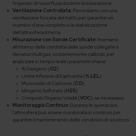
l'ingresso di nuovi flussi durante la misurazione.
Ventilazione Controllata:
Procediamo con una
ventilazione forzata del tratto per garantire un
ricambio d'aria completo e la stabilizzazione
dell'atmosfera interna.
Misurazione con Sonde Certificate:
Inseriamo
all'interno della condotta delle sonde collegate a
rilevatori multigas, costantemente calibrati, per
analizzare in tempo reale i parametri chiave:
% Ossigeno (
O2
)
Limite Inferiore di Esplosività (
% LEL
)
Monossido di Carbonio (
CO
)
Idrogeno Solforato (
H2S
)
Composti Organici Volatili (
VOC
), se necessario
Monitoraggio Continuo:
Durante le operazioni,
l'atmosfera può essere monitorata in continuo per
garantire il mantenimento delle condizioni di sicurezza.