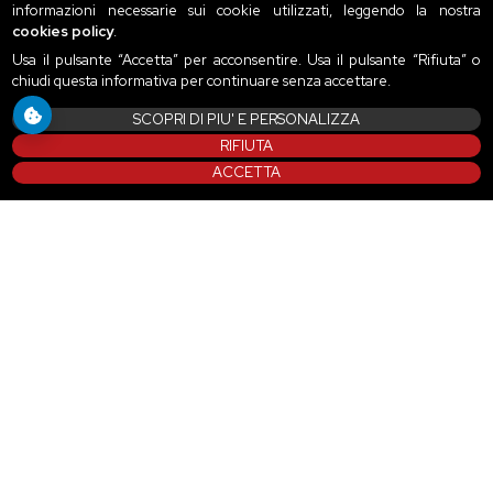
informazioni necessarie sui cookie utilizzati, leggendo la nostra
cookies policy
.
Usa il pulsante “Accetta” per acconsentire. Usa il pulsante “Rifiuta” o
chiudi questa informativa per continuare senza accettare.
SCOPRI DI PIU' E PERSONALIZZA
RIFIUTA
ACCETTA