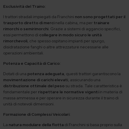
Esclusività del Traino:
I trattori stradali impiegati da Franchini
non sono progettati per il
trasporto diretto di merci
nella cabina, ma per
trainare
rimorchi o semirimorchi
. Grazie a sistemi di aggancio specifici,
essi permettono di
collegare in modo sicuro le unità
rimorchevoli
, che spesso ospitano impianti per spurgo,
disidratazione fanghi o altre attrezzature necessarie alle
operazioni ambientali.
Potenza e Capacità di Carico:
Dotati di una
potenza adeguata
, questi trattori garantiscono la
movimentazione di carichi elevati
, assicurando una
distribuzione ottimale del peso
su strada. Tale caratteristica è
fondamentale per
rispettare le normative vigenti
in materia di
massa ammessa e per operare in sicurezza durante il traino di
unità di notevoli dimensioni.
Formazione di Complessi Veicolari:
La
natura modulare della flotta
di Franchini si basa proprio sulla