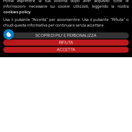
Potrai esprimere la tua volontà dopo aver acquisito tutte le
informazioni necessarie sui cookie utilizzati, leggendo la nostra
cookies policy
.
Usa il pulsante “Accetta” per acconsentire. Usa il pulsante “Rifiuta” o
chiudi questa informativa per continuare senza accettare.
SCOPRI DI PIU' E PERSONALIZZA
RIFIUTA
ACCETTA