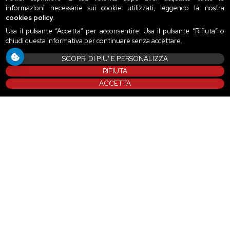
informazioni necessarie sui cookie utilizzati, leggendo la nostra
cookies policy
.
Usa il pulsante “Accetta” per acconsentire. Usa il pulsante “Rifiuta” o
chiudi questa informativa per continuare senza accettare.
SCOPRI DI PIU' E PERSONALIZZA
RIFIUTA
ACCETTA