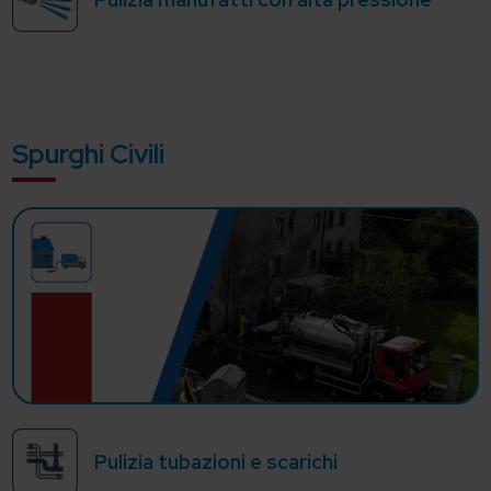
Spurghi Civili
Pulizia tubazioni e scarichi