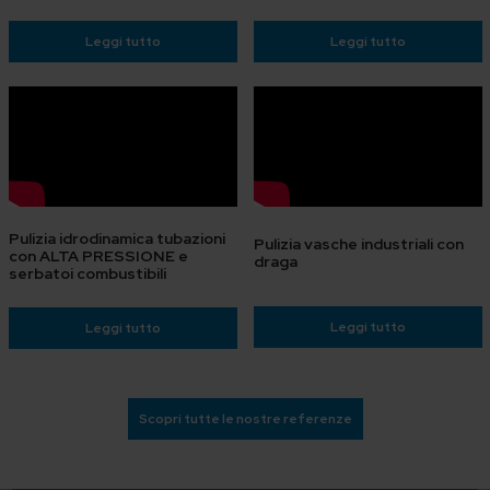
Leggi tutto
Leggi tutto
Pulizia idrodinamica tubazioni
Pulizia vasche industriali con
con ALTA PRESSIONE e
draga
serbatoi combustibili
Leggi tutto
Leggi tutto
Scopri tutte le nostre referenze